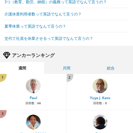
3つ（教育、勤労、納税）の義務って英語でなんて言うの？
介護休業利用者数って英語でなんて言うの？
夏季休業って英語でなんて言うの？
交代て社員を休業させるって英語でなんて言うの？
アンカーランキング
週間
月間
総合
1
2
Paul
Yuya J. Kato
回答数：
66
回答数：
0
3