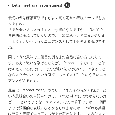
Let's meet again sometimes!
最初の例はほぼ直訳ですがよく聞く定番の表現の一つでもあ
りますね。
「また会いましょう！」という訳になりますが、〝いつ” と
具体的に表現していないので、「次にあうときにまた会いま
しょう」というようなニュアンスとして十分使える表現です
ね。
同じような意味で二個目の例もまた自然な言い方になりま
す。あえて違いを挙げるならば、〝soon” （すぐに）、と付
け加えているだけに、”そんな遠い先ではない”、“できること
ならまた会いたいという気持ちもってます”、という良いニュ
アンスが入るかも。
最後は、”sometimes”、つまり、〝またその時がくれば” と
いう意味合いの単語をつけて、”いつかすぐにはわからないけ
ど、” というようなニュアンス。ほんの若干ですが、二個目
よりは消極的な表現になるかもしれませんが、いずれも英語
は発音と表情でニュアンスがまた変わります。 大きなスマ