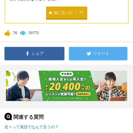
役に立った
11
76
59775
シェア
ツイート
関連する質問
近々って英語でなんて言うの？