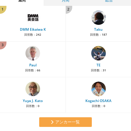
1
2
DMM Eikaiwa K
Taku
回答数：
242
回答数：
187
3
Paul
TE
回答数：
66
回答数：
31
Yuya J. Kato
Kogachi OSAKA
回答数：
0
回答数：
0
アンカー一覧