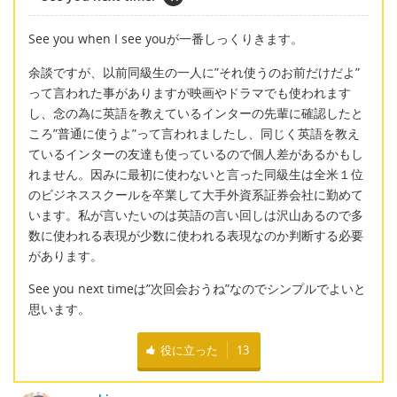
See you when I see youが一番しっくりきます。
余談ですが、以前同級生の一人に”それ使うのお前だけだよ”
って言われた事がありますが映画やドラマでも使われます
し、念の為に英語を教えているインターの先輩に確認したと
ころ”普通に使うよ”って言われましたし、同じく英語を教え
ているインターの友達も使っているので個人差があるかもし
れません。因みに最初に使わないと言った同級生は全米１位
のビジネススクールを卒業して大手外資系証券会社に勤めて
います。私が言いたいのは英語の言い回しは沢山あるので多
数に使われる表現が少数に使われる表現なのか判断する必要
があります。
See you next timeは”次回会おうね”なのでシンプルでよいと
思います。
役に立った
13