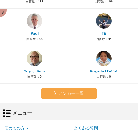
回答数：
138
回答数：
109
3
Paul
TE
回答数：
66
回答数：
31
Yuya J. Kato
Kogachi OSAKA
回答数：
0
回答数：
0
アンカー一覧
メニュー
初めての方へ
よくある質問