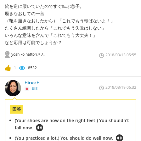
靴を逆に履いていたのですぐ転ぶ息子。
履きなおしての一言
（靴を履きなおしたから）「これでもう転ばないよ！」
たくさん練習したから「これでもう失敗はしない」
いろんな意味を含んで「これでもう大丈夫！」
など応用は可能でしょうか？
yoshiko hattoriさん
2018/03/13 05:55
1
8532
Hiroe H
2018/03/19 06:32
日本
回答
(Your shoes are now on the right feet.) You shouldn't
fall now.
(You practiced a lot.) You should do well now.