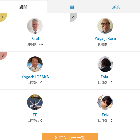
週間
月間
総合
1
2
Paul
Yuya J. Kato
回答数：
66
回答数：
0
3
Kogachi OSAKA
Taku
回答数：
0
回答数：
0
TE
Erik
回答数：
0
回答数：
0
アンカー一覧