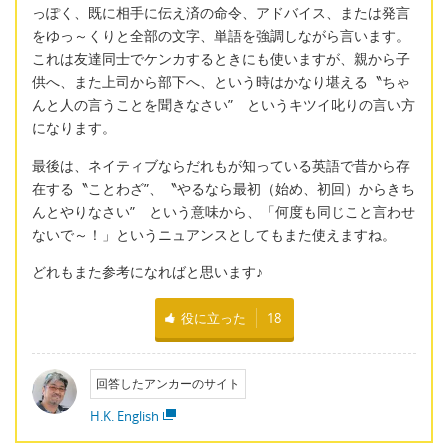
っぽく、既に相手に伝え済の命令、アドバイス、または発言
をゆっ～くりと全部の文字、単語を強調しながら言います。
これは友達同士でケンカするときにも使いますが、親から子
供へ、また上司から部下へ、という時はかなり堪える〝ちゃ
んと人の言うことを聞きなさい” というキツイ叱りの言い方
になります。
最後は、ネイティブならだれもが知っている英語で昔から存
在する〝ことわざ”、〝やるなら最初（始め、初回）からきち
んとやりなさい” という意味から、「何度も同じこと言わせ
ないで～！」というニュアンスとしてもまた使えますね。
どれもまた参考になればと思います♪
役に立った
18
回答したアンカーのサイト
H.K. English