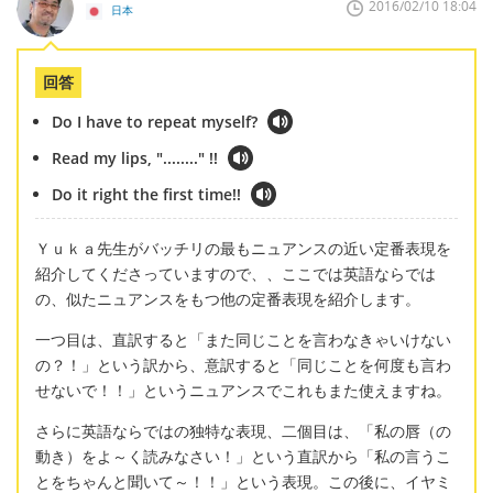
2016/02/10 18:04
日本
回答
Do I have to repeat myself?
Read my lips, "........" !!
Do it right the first time!!
Ｙｕｋａ先生がバッチリの最もニュアンスの近い定番表現を
紹介してくださっていますので、、ここでは英語ならでは
の、似たニュアンスをもつ他の定番表現を紹介します。
一つ目は、直訳すると「また同じことを言わなきゃいけない
の？！」という訳から、意訳すると「同じことを何度も言わ
せないで！！」というニュアンスでこれもまた使えますね。
さらに英語ならではの独特な表現、二個目は、「私の唇（の
動き）をよ～く読みなさい！」という直訳から「私の言うこ
とをちゃんと聞いて～！！」という表現。この後に、イヤミ