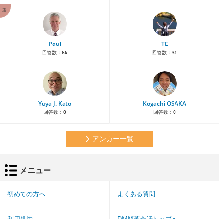
3
Paul
TE
回答数：
66
回答数：
31
Yuya J. Kato
Kogachi OSAKA
回答数：
0
回答数：
0
アンカー一覧
メニュー
初めての方へ
よくある質問
利用規約
DMM英会話トップへ