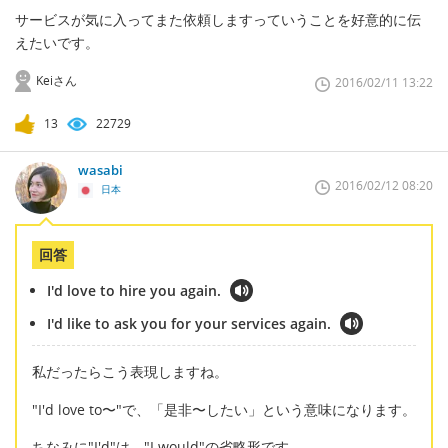
サービスが気に入ってまた依頼しますっていうことを好意的に伝
えたいです。
Keiさん
2016/02/11 13:22
13
22729
wasabi
2016/02/12 08:20
日本
回答
I'd love to hire you again.
I'd like to ask you for your services again.
私だったらこう表現しますね。
"I'd love to〜"で、「是非〜したい」という意味になります。
ちなみに"I'd"は、"I would"の省略形です。