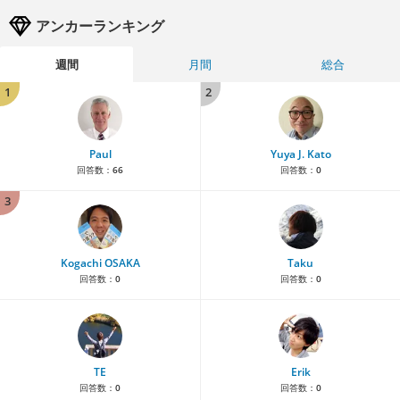
アンカーランキング
週間
月間
総合
1
2
Paul
Yuya J. Kato
回答数：
66
回答数：
0
3
Kogachi OSAKA
Taku
回答数：
0
回答数：
0
TE
Erik
回答数：
0
回答数：
0