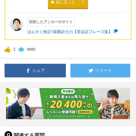
役に立った
2
回答したアンカーのサイト
ほんやく検定1級翻訳士の【英会話フレーズ集】
2
9985
シェア
ツイート
関連する質問