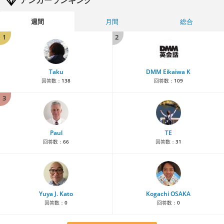
アンカーランキング
週間
月間
総合
1
2
Taku
DMM Eikaiwa K
回答数：
138
回答数：
109
3
Paul
TE
回答数：
66
回答数：
31
Yuya J. Kato
Kogachi OSAKA
回答数：
0
回答数：
0