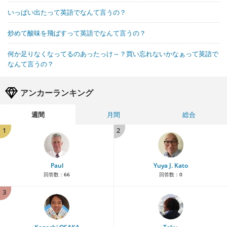
いっぱい出たって英語でなんて言うの？
炒めて酸味を飛ばすって英語でなんて言うの？
何か足りなくなってるのあったっけ～？買い忘れないかなぁって英語で
なんて言うの？
アンカーランキング
週間
月間
総合
1
2
Paul
Yuya J. Kato
回答数：
66
回答数：
0
3