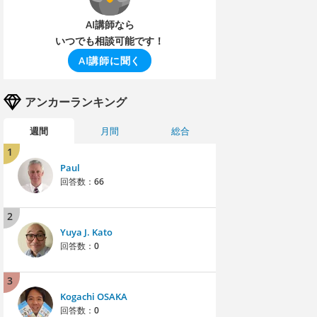
AI講師なら
いつでも相談可能です！
AI講師に聞く
アンカーランキング
週間
月間
総合
1
Paul
回答数：
66
2
Yuya J. Kato
回答数：
0
3
Kogachi OSAKA
回答数：
0