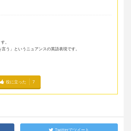
ます。
〜に無理難題を言う」というニュアンスの英語表現です。
役に立った
7
Twitterで
ツイート