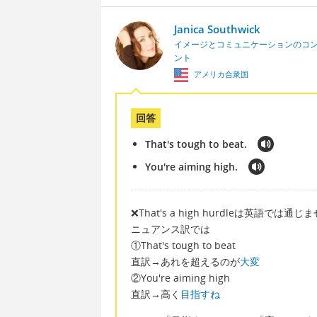
Janica Southwick
イメージとコミュニケーションのコ
ント
アメリカ合衆国
回答
That's tough to beat.
You're aiming high.
❌That's a high hurdleは英語では通じ
ニュアンス訳では
①That's tough to beat
直訳→あれを超えるのが
大変
②You're aiming high
直訳→高く
目指すね