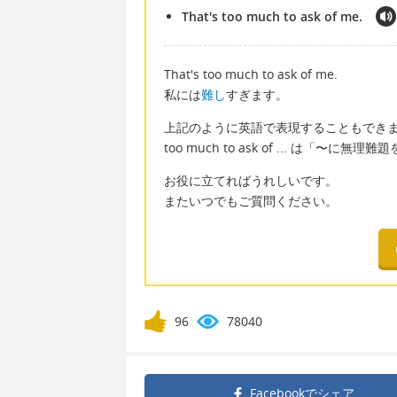
That's too much to ask of me.
That's too much to ask of me.
私には
難し
すぎます。
上記のように英語で表現することもでき
too much to ask of ... は「
お役に立てればうれしいです。
またいつでもご質問ください。
96
78040
Facebookで
シェア