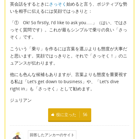
英会話をするときに
さっそく
始めると言う、ポジティブな勢
いを相手に伝えるには笑顔ではっきりと：
「① Ok! So firstly, I'd like to ask you.....」（はい、ではさ
っそく質問です）。これが最もシンプルで乗りの良い「さっ
そく」です。
こういう「乗り」を作るには言葉を選ぶよりも態度が大事だ
と思います。笑顔ではっきりと。それで「さっそく！」のニ
ュアンスが伝わります。
他にも色んな候補もありますが、言葉よりも態度を重要視す
る私は「Let's get down to business」や、「Let's dive
right in」も「さっそく」として勧めます。
ジュリアン
役に立った
56
回答したアンカーのサイト