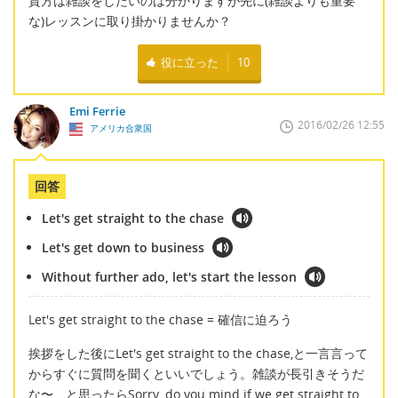
貴方は雑談をしたいのは分かりますが先に(雑談よりも重要
な)レッスンに取り掛かりませんか？
役に立った
10
Emi Ferrie
2016/02/26 12:55
アメリカ合衆国
回答
Let's get straight to the chase
Let's get down to business
Without further ado, let's start the lesson
Let's get straight to the chase = 確信に迫ろう
挨拶をした後にLet's get straight to the chase,と一言言って
からすぐに質問を聞くといいでしょう。雑談が長引きそうだ
な〜、と思ったらSorry, do you mind if we get straight to