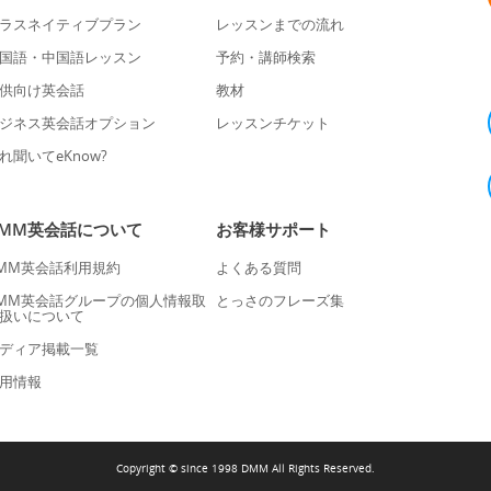
ラスネイティブプラン
レッスンまでの流れ
国語・中国語レッスン
予約・講師検索
供向け英会話
教材
ジネス英会話オプション
レッスンチケット
れ聞いてeKnow?
DMM英会話について
お客様サポート
MM英会話利用規約
よくある質問
MM英会話グループの個人情報取
とっさのフレーズ集
扱いについて
ディア掲載一覧
用情報
Copyright © since 1998 DMM All Rights Reserved.