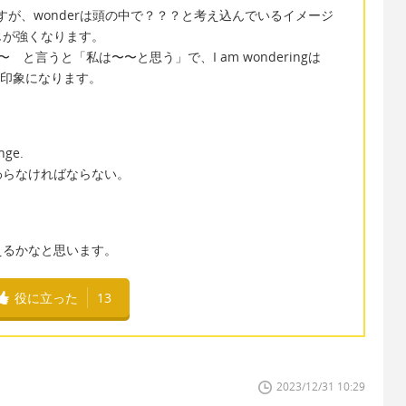
ですが、wonderは頭の中で？？？と考え込んでいるイメージ
じが強くなります。
ng〜 と言うと「私は〜〜と思う」で、I am wonderingは
な印象になります。
ange.
わらなければならない。
えるかなと思います。
役に立った
13
2023/12/31 10:29