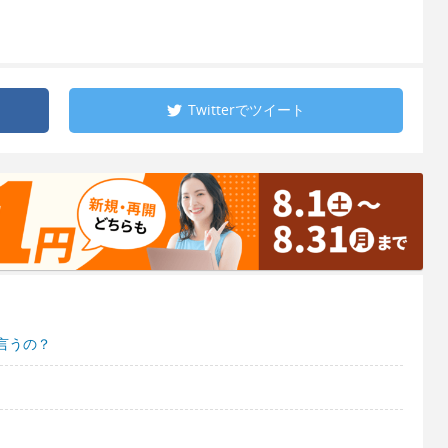
Twitterで
ツイート
言うの？