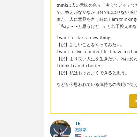
thinkは広い意味の色々「考えている」
で、答えがなかなか自分では出せない感
また、人に意見を言う時に I am thinki
「私は〜〜と思うけど…」と若干控えめ
I want to start a new thing.
【訳】新しいことをやってみたい。
I want to live a better life. I have to ch
【訳】より良い人生を生きたい。私は変
I think I can do better.
【訳】私はもっとよくできると思う。
などが今思われている気持ちの表現に使
TE
翻訳家
アメリカ合衆国