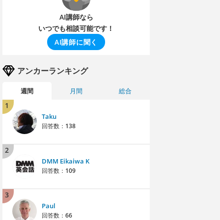
AI講師なら
いつでも相談可能です！
AI講師に聞く
アンカーランキング
週間
月間
総合
1
Taku
回答数：
138
2
DMM Eikaiwa K
回答数：
109
3
Paul
回答数：
66