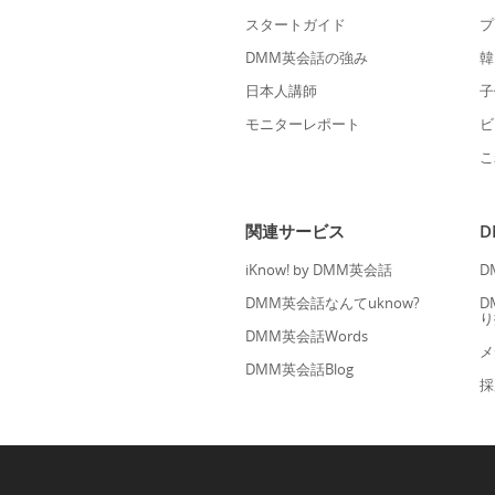
スタートガイド
プ
DMM英会話の強み
韓
日本人講師
子
モニターレポート
ビ
こ
関連サービス
iKnow! by DMM英会話
D
DMM英会話なんてuknow?
D
り
DMM英会話Words
メ
DMM英会話Blog
採