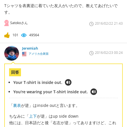
Tシャツを表裏逆に着ていた友人がいたので、教えてあげたいで
す。
Satokoさん
2016/02/22 21:43
101
49564
Jeremiah
2016/02/23 00:24
アメリカ合衆国
回答
Your T-shirt is inside out.
You're wearing your T-shirt inside out.
「
裏表
が逆」はinside outと言います。
ちなみに「
上下
が逆」はup side down
他には、日本語だと後「右左が逆」ってありますけど、これ