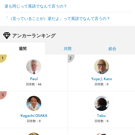
逆も同じって英語でなんて言うの？
「（言っていることが）逆だよ」って英語でなんて言うの？
アンカーランキング
週間
月間
総合
1
2
Paul
Yuya J. Kato
回答数：
66
回答数：
0
3
Kogachi OSAKA
Taku
回答数：
0
回答数：
0