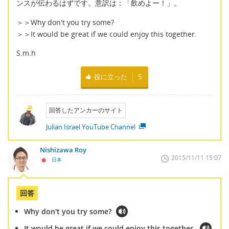
ンスが伝わるはずです。意訳は：「飲めよー！」。
＞＞Why don't you try some?
＞＞It would be great if we could enjoy this together.
S.m.h
役に立った
5
回答したアンカーのサイト
Julian Israel YouTube Channel
Nishizawa Roy
2015/11/11 15:07
日本
回答
Why don't you try some?
It would be great if we could enjoy this together.