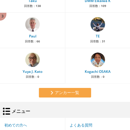
Taku
DMM Eikaiwa K
回答数：
138
回答数：
109
3
Paul
TE
回答数：
66
回答数：
31
Yuya J. Kato
Kogachi OSAKA
回答数：
0
回答数：
0
アンカー一覧
メニュー
初めての方へ
よくある質問