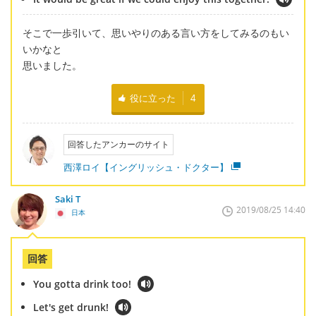
そこで一歩引いて、思いやりのある言い方をしてみるのもい
いかなと
思いました。
役に立った
4
回答したアンカーのサイト
西澤ロイ【イングリッシュ・ドクター】
Saki T
2019/08/25 14:40
日本
回答
You gotta drink too!
Let's get drunk!