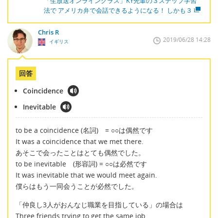
「生放送オンラインクラス」KY先輩の３ステップ学習
法で アメリカ弁で会話できるようになる！ しかも３
Chris R
2019/06/28 14:28
イギリス
回答
Coincidence
Inevitable
to be a coincidence (名詞) = ○○は偶然です
It was a coincidence that we met there.
あそこで会ったことはとても偶然でした。
to be inevitable (形容詞) = ○○は必然です
It was inevitable that we would meet again.
僕らはもう一同会うことが必然でした。
「仲良し3人がおんなじ職業を目指している」の場合は
Three friends trying to get the same job