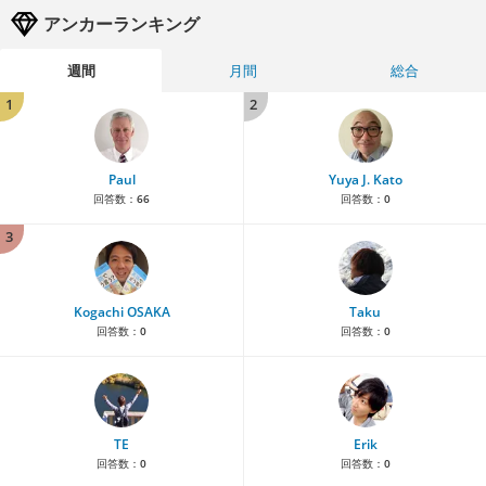
アンカーランキング
週間
月間
総合
1
2
Paul
Yuya J. Kato
回答数：
66
回答数：
0
3
Kogachi OSAKA
Taku
回答数：
0
回答数：
0
TE
Erik
回答数：
0
回答数：
0