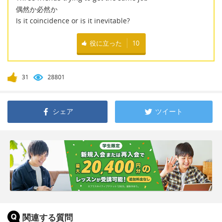
偶然か必然か
Is it coincidence or is it inevitable?
役に立った
10
31
28801
シェア
ツイート
関連する質問