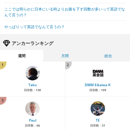
ここでは明らかに日本にいる時よりお腹を下す回数が多いって英語でな
んて言うの？
やっぱりって英語でなんて言うの？
アンカーランキング
週間
月間
総合
1
2
Taku
DMM Eikaiwa K
回答数：
138
回答数：
109
3
Paul
TE
回答数：
66
回答数：
31