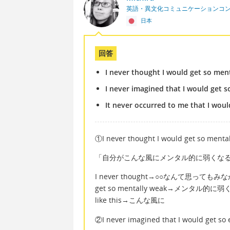
英語・異文化コミュニケーションコ
日本
回答
I never thought I would get so ment
I never imagined that I would get so
It never occurred to me that I would
①I never thought I would get so mental
「自分がこんな風にメンタル的に弱くな
I never thought→○○なんて思ってもみ
get so mentally weak→メンタル的に
like this→こんな風に
②I never imagined that I would get so 