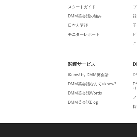
スタートガイド
プ
DMM英会話の強み
韓
日本人講師
子
モニターレポート
ビ
こ
関連サービス
iKnow! by DMM英会話
D
DMM英会話なんてuknow?
D
り
DMM英会話Words
メ
DMM英会話Blog
採