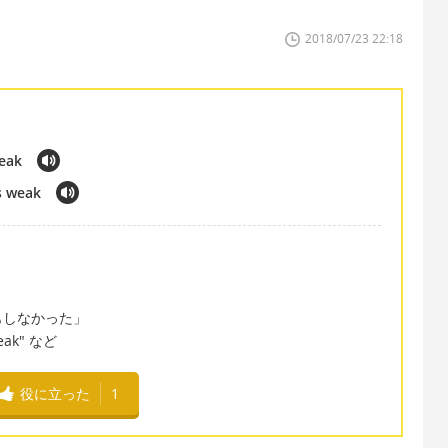
2018/07/23 22:18
weak
s weak
もしなかった」
 weak" など
役に立った
1