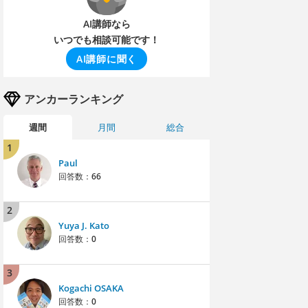
AI講師なら
いつでも相談可能です！
AI講師に聞く
アンカーランキング
週間
月間
総合
1
Paul
回答数：
66
2
Yuya J. Kato
回答数：
0
3
Kogachi OSAKA
回答数：
0