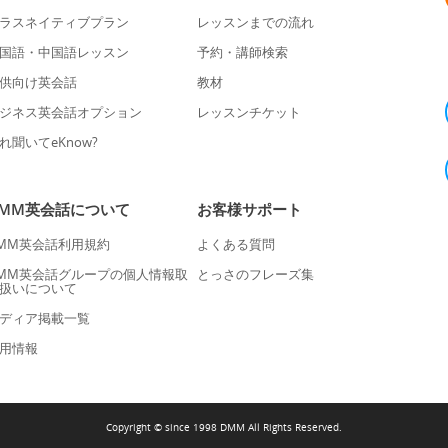
ラスネイティブプラン
レッスンまでの流れ
国語・中国語レッスン
予約・講師検索
供向け英会話
教材
ジネス英会話オプション
レッスンチケット
れ聞いてeKnow?
DMM英会話について
お客様サポート
MM英会話利用規約
よくある質問
MM英会話グループの個人情報取
とっさのフレーズ集
扱いについて
ディア掲載一覧
用情報
Copyright © since 1998 DMM All Rights Reserved.