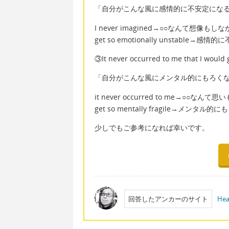
「自分がこんな風に感情的に不安定にな
I never imagined→○○なんて想像もし
get so emotionally unstable→感
③It never occurred to me that I would ge
「自分がこんな風にメンタル的にもろく
it never occurred to me→○○なん
get so mentally fragile→メンタル的
少しでもご参考になれば幸いです。
回答したアンカーのサイト
Hea