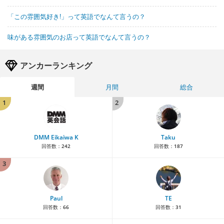
「この雰囲気好き!」って英語でなんて言うの？
味がある雰囲気のお店って英語でなんて言うの？
アンカーランキング
週間
月間
総合
1
2
DMM Eikaiwa K
Taku
回答数：
242
回答数：
187
3
Paul
TE
回答数：
66
回答数：
31