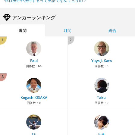
作戦決行や決行するって英語でなんて言うの？
アンカーランキング
週間
月間
総合
1
2
Paul
Yuya J. Kato
回答数：
66
回答数：
0
3
Kogachi OSAKA
Taku
回答数：
0
回答数：
0
TE
Erik