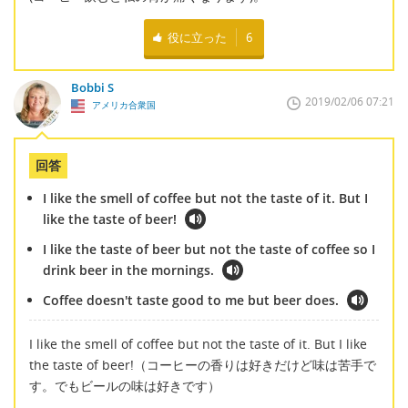
役に立った
6
Bobbi S
2019/02/06 07:21
アメリカ合衆国
回答
I like the smell of coffee but not the taste of it. But I
like the taste of beer!
I like the taste of beer but not the taste of coffee so I
drink beer in the mornings.
Coffee doesn't taste good to me but beer does.
I like the smell of coffee but not the taste of it. But I like
the taste of beer!（コーヒーの香りは好きだけど味は苦手で
す。でもビールの味は好きです）