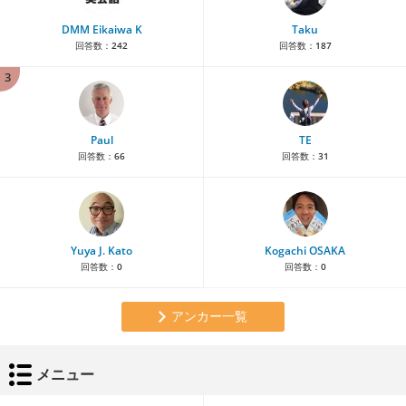
DMM Eikaiwa K
Taku
回答数：
242
回答数：
187
3
Paul
TE
回答数：
66
回答数：
31
Yuya J. Kato
Kogachi OSAKA
回答数：
0
回答数：
0
アンカー一覧
メニュー