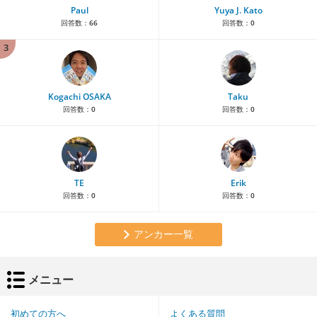
Paul
Yuya J. Kato
回答数：
66
回答数：
0
3
Kogachi OSAKA
Taku
回答数：
0
回答数：
0
TE
Erik
回答数：
0
回答数：
0
アンカー一覧
メニュー
初めての方へ
よくある質問