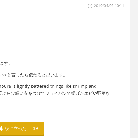
2019/04/03 10:11
います。
ura と言ったら伝わると思います。
ghtly-battered things like shrimp and
n a frypan（天ぷらは軽い衣をつけてフライパンで揚げたエビや野菜な
役に立った
39