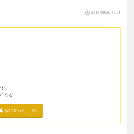
2018/09/20 19:51
です」
ood" など
役に立った
46