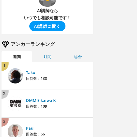
AI講師なら
いつでも相談可能です！
AI講師に聞く
アンカーランキング
週間
月間
総合
1
Taku
回答数：
138
2
DMM Eikaiwa K
回答数：
109
3
Paul
回答数：
66