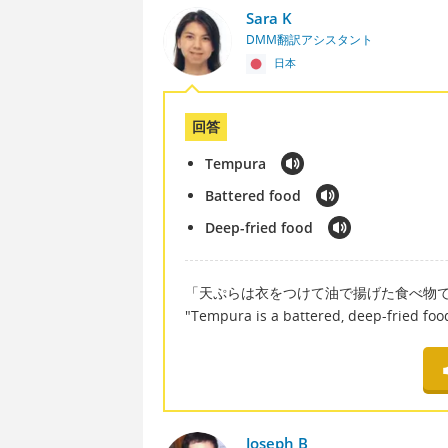
Sara K
DMM翻訳アシスタント
日本
回答
Tempura
Battered food
Deep-fried food
「天ぷらは衣をつけて油で揚げた食べ物
"Tempura is a battered, deep-fried f
Joseph B