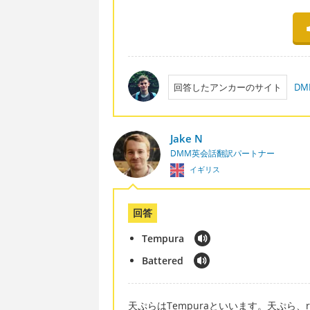
回答したアンカーのサイト
D
Jake N
DMM英会話翻訳パートナー
イギリス
回答
Tempura
Battered
天ぷらはTempuraといいます。天ぷら、ro