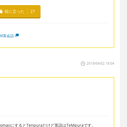
役に立った
27
MM英会話
2019/04/02 18:04
majiにするとTenpuraだけど英語はTeMpuraです。