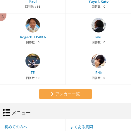
Paul
Yuya J. Kato
回答数：
66
回答数：
0
3
Kogachi OSAKA
Taku
回答数：
0
回答数：
0
TE
Erik
回答数：
0
回答数：
0
アンカー一覧
メニュー
初めての方へ
よくある質問