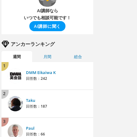
AI講師なら
いつでも相談可能です！
AI講師に聞く
アンカーランキング
週間
月間
総合
1
DMM Eikaiwa K
回答数：
242
2
Taku
回答数：
187
3
Paul
回答数：
66