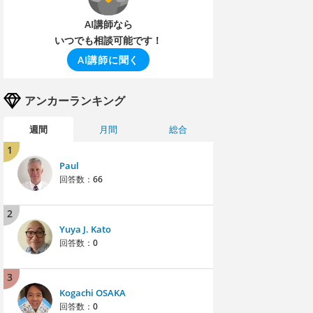
AI講師なら
いつでも相談可能です！
AI講師に聞く
アンカーランキング
週間
月間
総合
1
Paul
回答数：
66
2
Yuya J. Kato
回答数：
0
3
Kogachi OSAKA
回答数：
0