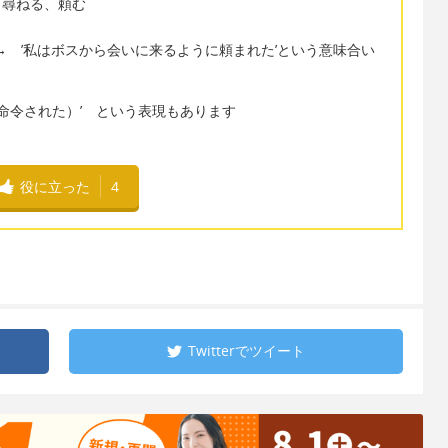
れるよう尋ねる、頼む
→ ’私はボスから会いに来るように頼まれた’という意味合い
れた（命令された）’ という表現もあります
’
役に立った
4
Twitterで
ツイート