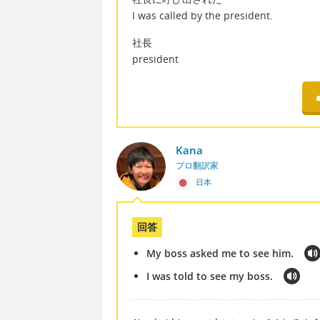
I was called by the president.
社長
president
Kana
プロ翻訳家
日本
回答
My boss asked me to see him.
I was told to see my boss.