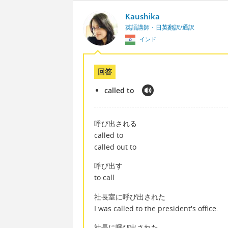
Kaushika
英語講師・日英翻訳/通訳
インド
回答
called to
呼び出される
called to
called out to
呼び出す
to call
社長室に呼び出された
I was called to the president's office.
社長に呼び出された