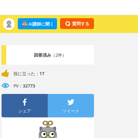
質問する
AI講師に聞く
回答済み
（2件）
役に立った：
17
PV：
32773
シェア
ツイート