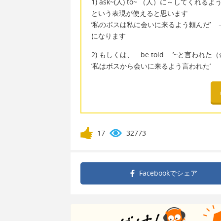
1) ask~(人) to~ （人）に～してく
という表現が使えると思います
’私のボスは私に会いに来るよう頼んだ’ 
になります
2) もしくは、 be told ’~と言わ
’私はボスから会いに来るよう言われた
17
32773
Facebookで
シェア