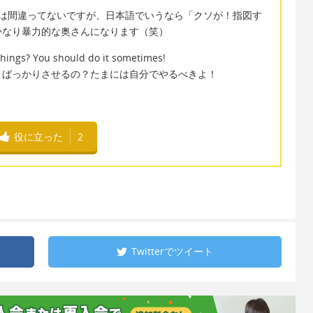
 to do! は文法は間違ってないですが、日本語でいうなら「クソが！指図す
かなり暴力的な奥さんになります（笑）
hings? You should do it sometimes!
とばっかりさせるの？たまには自分でやるべきよ！
役に立った
2
Twitterで
ツイート