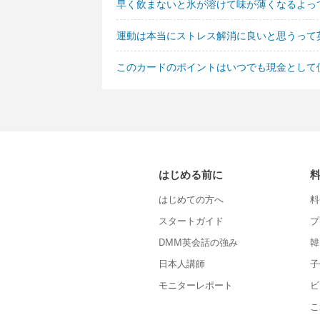
早く飲まないと氷が溶けて味が薄くなるよっ
運動は本当にストレス解消に良いと思うって
このカードのポイントはいつでも現金として
はじめる前に
はじめての方へ
料
スタートガイド
プ
DMM英会話の強み
韓
日本人講師
子
モニターレポート
ビ
こ