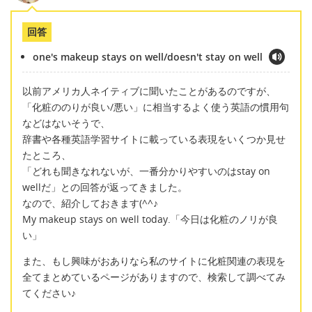
回答
one's makeup stays on well/doesn't stay on well
以前アメリカ人ネイティブに聞いたことがあるのですが、
「化粧ののりが良い/悪い」に相当するよく使う英語の慣用句
などはないそうで、
辞書や各種英語学習サイトに載っている表現をいくつか見せ
たところ、
「どれも聞きなれないが、一番分かりやすいのはstay on
wellだ」との回答が返ってきました。
なので、紹介しておきます(^^♪
My makeup stays on well today.「今日は化粧のノリが良
い」
また、もし興味がおありなら私のサイトに化粧関連の表現を
全てまとめているページがありますので、検索して調べてみ
てください♪