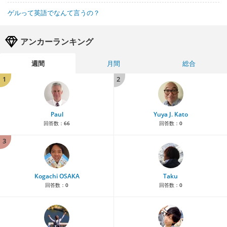
ゲルって英語でなんて言うの？
アンカーランキング
週間
月間
総合
1
2
Paul
Yuya J. Kato
回答数：
66
回答数：
0
3
Kogachi OSAKA
Taku
回答数：
0
回答数：
0