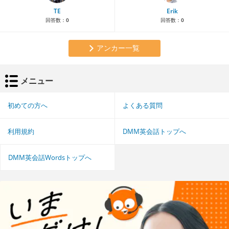
TE
Erik
回答数：
0
回答数：
0
アンカー一覧
メニュー
初めての方へ
よくある質問
利用規約
DMM英会話トップへ
DMM英会話Wordsトップへ