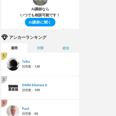
AI講師なら
いつでも相談可能です！
AI講師に聞く
アンカーランキング
週間
月間
総合
1
Taku
回答数：
138
2
DMM Eikaiwa K
回答数：
109
3
Paul
回答数：
66