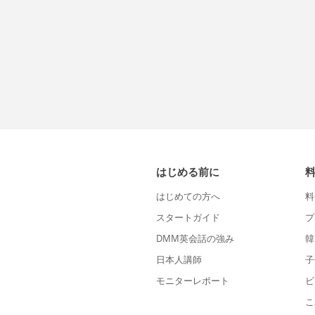
はじめる前に
はじめての方へ
料
スタートガイド
プ
DMM英会話の強み
韓
日本人講師
子
モニターレポート
ビ
こ