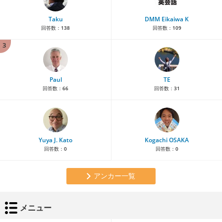
Taku
DMM Eikaiwa K
回答数：
138
回答数：
109
3
Paul
TE
回答数：
66
回答数：
31
Yuya J. Kato
Kogachi OSAKA
回答数：
0
回答数：
0
アンカー一覧
メニュー