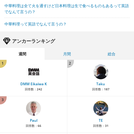
中華料理は全て火を通すけど日本料理は生で食べるものもあるって英語
でなんて言うの？
中華料理って英語でなんて言うの？
アンカーランキング
週間
月間
総合
1
2
DMM Eikaiwa K
Taku
回答数：
242
回答数：
187
3
Paul
TE
回答数：
66
回答数：
31