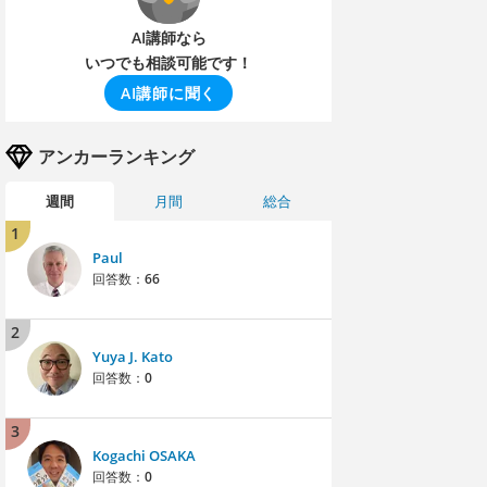
AI講師なら
いつでも相談可能です！
AI講師に聞く
アンカーランキング
週間
月間
総合
1
Paul
回答数：
66
2
Yuya J. Kato
回答数：
0
3
Kogachi OSAKA
回答数：
0