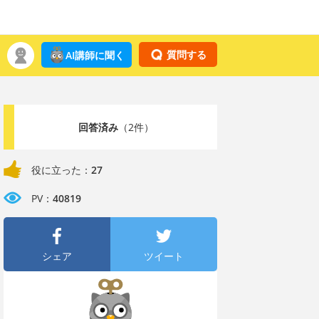
質問する
AI講師に聞く
回答済み
（2件）
役に立った：
27
PV：
40819
シェア
ツイート