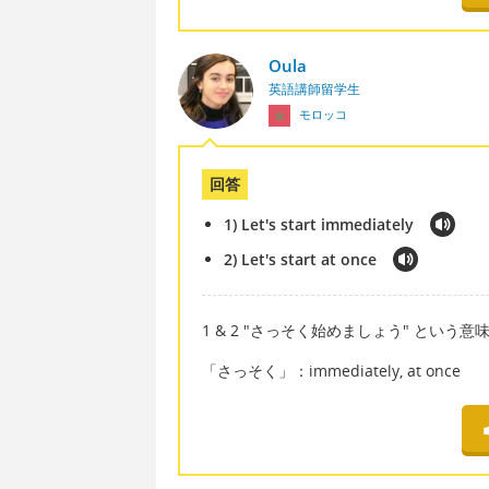
Oula
英語講師留学生
モロッコ
回答
1) Let's start immediately
2) Let's start at once
1 & 2 "さっそく始めましょう" という意
「さっそく」：immediately, at once