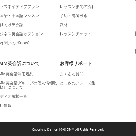
ラスネイティブプラン
レッスンまでの流れ
国語・中国語レッスン
予約・講師検索
供向け英会話
教材
ジネス英会話オプション
レッスンチケット
れ聞いてeKnow?
DMM英会話について
お客様サポート
MM英会話利用規約
よくある質問
MM英会話グループの個人情報取
とっさのフレーズ集
扱いについて
ディア掲載一覧
用情報
Copyright © since 1998 DMM All Rights Reserved.