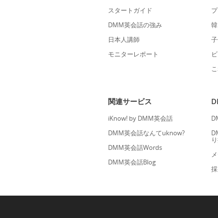
スタートガイド
プ
DMM英会話の強み
韓
日本人講師
子
モニターレポート
ビ
こ
関連サービス
iKnow! by DMM英会話
D
DMM英会話なんてuknow?
D
り
DMM英会話Words
メ
DMM英会話Blog
採