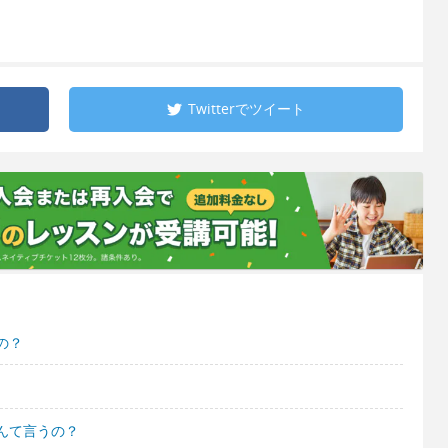
Twitterで
ツイート
の？
んて言うの？