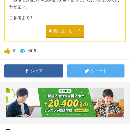
分が悪い」
ご参考まで！
役に立った
0
61
46151
シェア
ツイート