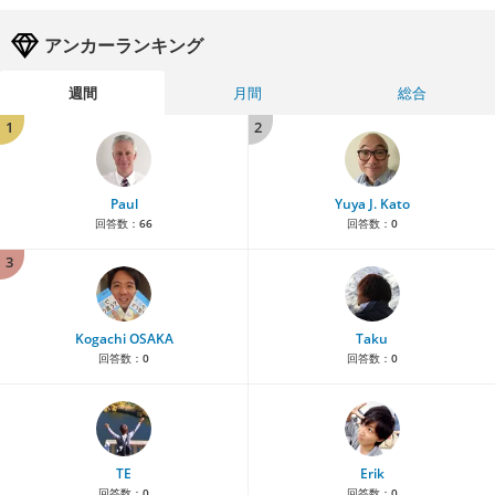
アンカーランキング
週間
月間
総合
1
2
Paul
Yuya J. Kato
回答数：
66
回答数：
0
3
Kogachi OSAKA
Taku
回答数：
0
回答数：
0
TE
Erik
回答数：
0
回答数：
0