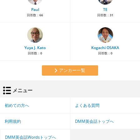
Paul
TE
回答数：
66
回答数：
31
Yuya J. Kato
Kogachi OSAKA
回答数：
0
回答数：
0
アンカー一覧
メニュー
初めての方へ
よくある質問
利用規約
DMM英会話トップへ
DMM英会話Wordsトップへ