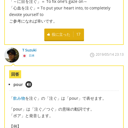
「～に目を注ぐ」＝ To fix one's gaze on～
「心血を注ぐ」= To put your heart into, to completely
devote yourself to
ご参考になれば幸いです。
役に立った
17
T Suzuki
2019/05/14 23:13
日本
回答
pour
「
飲み物
を注ぐ」の「注ぐ」は「pour」で表せます。
「pour」は「注ぐ／つぐ」の意味の動詞です。
「ポア」と発音します。
【例】