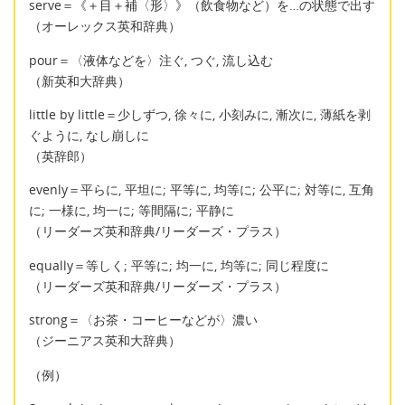
serve＝《＋目＋補〈形〉》（飲食物など）を…の状態で出す
（オーレックス英和辞典）
pour＝〈液体などを〉注ぐ, つぐ, 流し込む
（新英和大辞典）
little by little＝少しずつ, 徐々に, 小刻みに, 漸次に, 薄紙を剥
ぐように, なし崩しに
（英辞郎）
evenly＝平らに, 平坦に; 平等に, 均等に; 公平に; 対等に, 互角
に; 一様に, 均一に; 等間隔に; 平静に
（リーダーズ英和辞典/リーダーズ・プラス）
equally＝等しく; 平等に; 均一に, 均等に; 同じ程度に
（リーダーズ英和辞典/リーダーズ・プラス）
strong＝〈お茶・コーヒーなどが〉濃い
（ジーニアス英和大辞典）
（例）