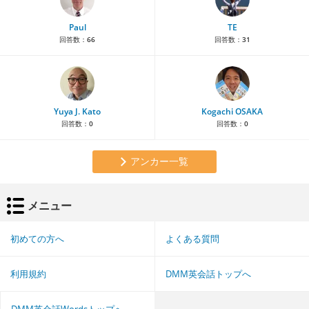
Paul
TE
回答数：
66
回答数：
31
Yuya J. Kato
Kogachi OSAKA
回答数：
0
回答数：
0
アンカー一覧
メニュー
初めての方へ
よくある質問
利用規約
DMM英会話トップへ