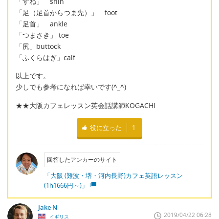
「すね」 shin
「足（足首からつま先）」 foot
「足首」 ankle
「つまさき」 toe
「尻」buttock
「ふくらはぎ」calf
以上です。
少しでも参考になれば幸いです(
^_^
)
★★大阪カフェレッスン英会話講師KOGACHI
役に立った
1
回答したアンカーのサイト
「大阪 (難波・堺・河内長野)カフェ英語レッスン
(1h1666円～)」
Jake N
2019/04/22 06:28
イギリス