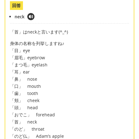
回答
neck
「首」はneckと言います(
^_^
)
身体の名称を列挙しますね♪
「目」eye
「眉毛」eyebrow
「まつ毛」eyelash
「耳」ear
「鼻」 nose
「口」 mouth
「歯」 tooth
「頬」 cheek
「頭」 head
「おでこ」 forehead
「首」 neck
「のど」 throat
「のど仏」 Adam’s apple