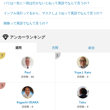
パリは一生に一回は行かないとねって英語でなんて言うの？
インフル流行ってるから、マスクしようねって英語でなんて言うの？
賄賂って英語でなんて言うの？
アンカーランキング
週間
月間
総合
1
2
Paul
Yuya J. Kato
回答数：
66
回答数：
0
3
Kogachi OSAKA
Taku
回答数：
0
回答数：
0