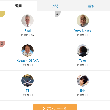
週間
月間
総合
1
2
Paul
Yuya J. Kato
回答数：
66
回答数：
0
3
Kogachi OSAKA
Taku
回答数：
0
回答数：
0
TE
Erik
回答数：
0
回答数：
0
アンカー一覧