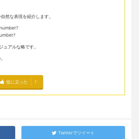
か自然な表現を紹介します。
t number?
number?
の少しカジュアルな略です。
い。
役に立った
1
Twitterで
ツイート