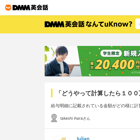
「どうやって計算したら１００
給与明細に記載されている金額がどの様に計
takeshi iharaさん
Julian