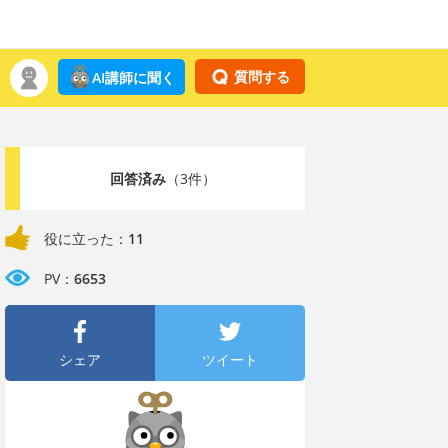
質問する
AI講師に聞く
回答済み
（3件）
役に立った：
11
PV：
6653
シェア
ツイート