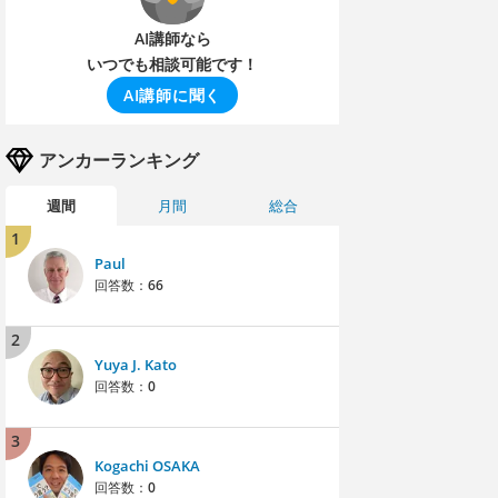
AI講師なら
いつでも相談可能です！
AI講師に聞く
アンカーランキング
週間
月間
総合
1
Paul
回答数：
66
2
Yuya J. Kato
回答数：
0
3
Kogachi OSAKA
回答数：
0