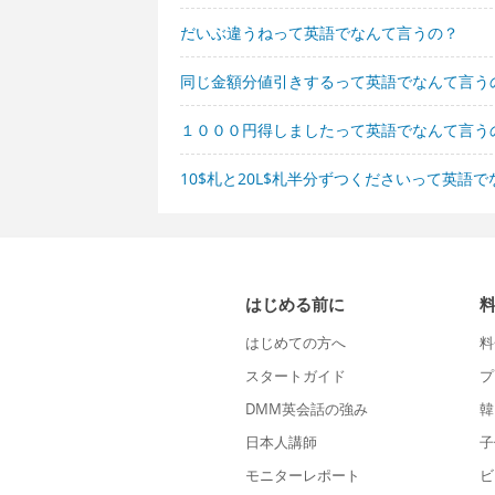
だいぶ違うねって英語でなんて言うの？
同じ金額分値引きするって英語でなんて言う
１０００円得しましたって英語でなんて言う
10$札と20L$札半分ずつくださいって英語
はじめる前に
はじめての方へ
料
スタートガイド
プ
DMM英会話の強み
韓
日本人講師
子
モニターレポート
ビ