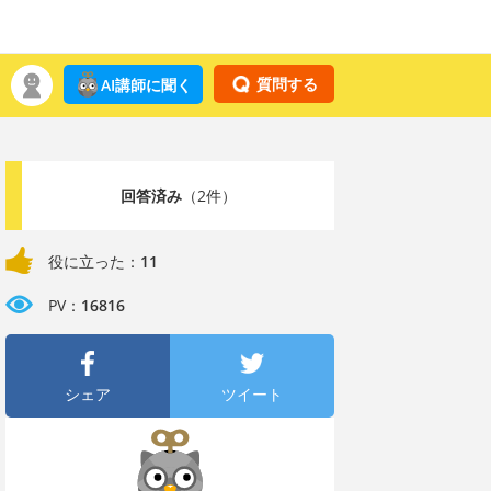
質問する
AI講師に聞く
回答済み
（2件）
役に立った：
11
PV：
16816
シェア
ツイート