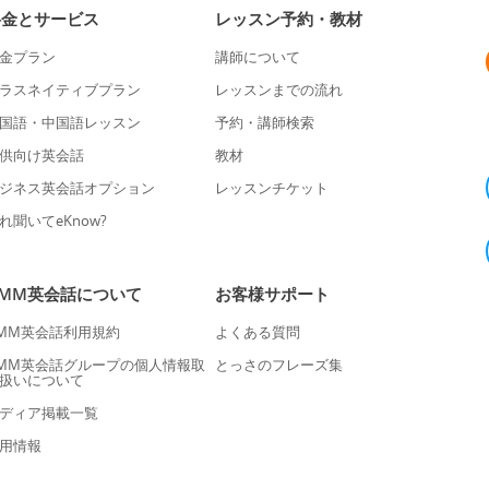
料金とサービス
レッスン予約・教材
金プラン
講師について
ラスネイティブプラン
レッスンまでの流れ
国語・中国語レッスン
予約・講師検索
供向け英会話
教材
ジネス英会話オプション
レッスンチケット
れ聞いてeKnow?
DMM英会話について
お客様サポート
MM英会話利用規約
よくある質問
MM英会話グループの個人情報取
とっさのフレーズ集
扱いについて
ディア掲載一覧
用情報