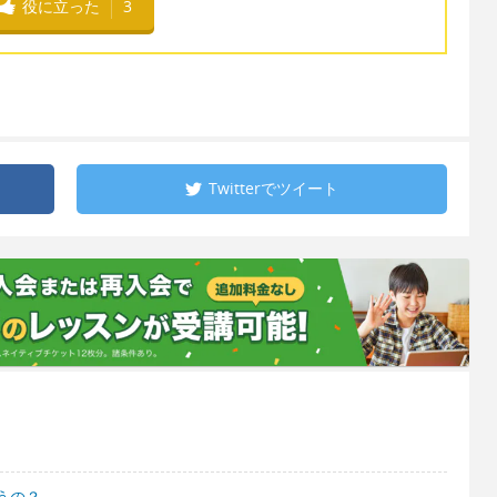
役に立った
3
Twitterで
ツイート
うの？