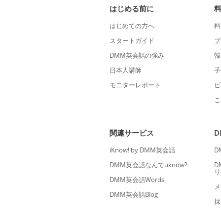
はじめる前に
はじめての方へ
料
スタートガイド
プ
DMM英会話の強み
韓
日本人講師
子
モニターレポート
ビ
こ
関連サービス
iKnow! by DMM英会話
D
DMM英会話なんてuknow?
D
り
DMM英会話Words
メ
DMM英会話Blog
採