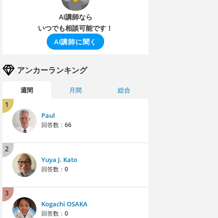
AI講師なら
いつでも相談可能です！
AI講師に聞く
アンカーランキング
週間
月間
総合
1
Paul
回答数：
66
2
Yuya J. Kato
回答数：
0
3
Kogachi OSAKA
回答数：
0