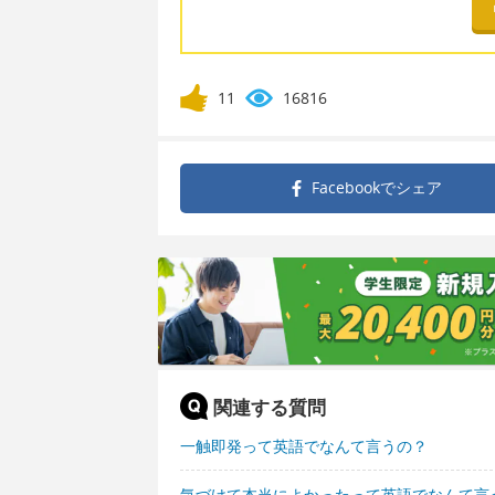
11
16816
Facebookで
シェア
関連する質問
一触即発って英語でなんて言うの？
気づけて本当によかったって英語でなんて言