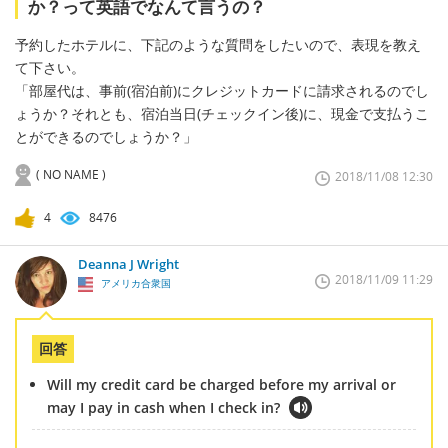
か？って英語でなんて言うの？
予約したホテルに、下記のような質問をしたいので、表現を教え
て下さい。
「部屋代は、事前(宿泊前)にクレジットカードに請求されるのでし
ょうか？それとも、宿泊当日(チェックイン後)に、現金で支払うこ
とができるのでしょうか？」
( NO NAME )
2018/11/08 12:30
4
8476
Deanna J Wright
2018/11/09 11:29
アメリカ合衆国
回答
Will my credit card be charged before my arrival or
may I pay in cash when I check in?