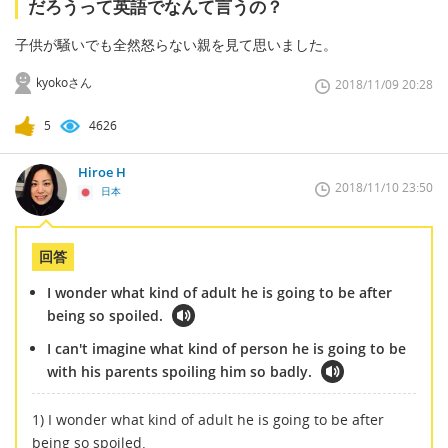
だろうって英語でなんて言うの？
子供が騒いでも全然怒らない親を見て思いました。
kyokoさん
2018/11/09 20:28
5
4626
Hiroe H
2018/11/10 23:50
日本
回答
I wonder what kind of adult he is going to be after
being so spoiled.
I can't imagine what kind of person he is going to be
with his parents spoiling him so badly.
1) I wonder what kind of adult he is going to be after
being so spoiled.