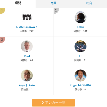
週間
月間
総合
1
2
DMM Eikaiwa K
Taku
回答数：
242
回答数：
187
3
Paul
TE
回答数：
66
回答数：
31
Yuya J. Kato
Kogachi OSAKA
回答数：
0
回答数：
0
アンカー一覧