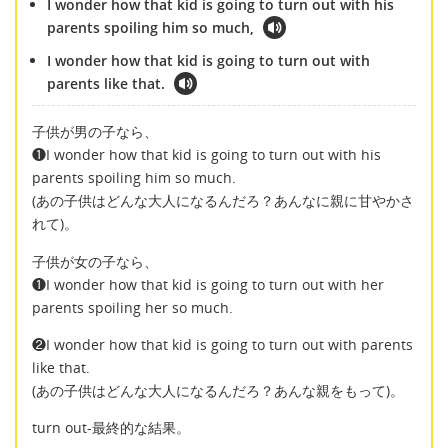
I wonder how that kid is going to turn out with his
parents spoiling him so much,
I wonder how that kid is going to turn out with
parents like that.
子供が男の子なら、
❶I wonder how that kid is going to turn out with his
parents spoiling him so much.
(あの子供はどんな大人になるんだろ？あんなに親に甘やかさ
れて)。
子供が女の子なら、
❶I wonder how that kid is going to turn out with her
parents spoiling her so much.
❷I wonder how that kid is going to turn out with parents
like that.
(あの子供はどんな大人になるんだろ？あんな親をもって)。
turn out-最終的な結果。