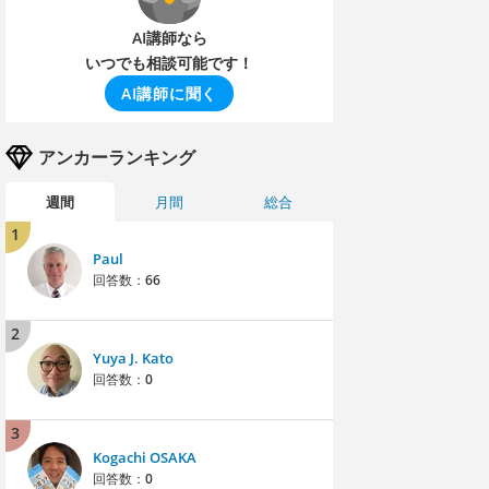
AI講師なら
いつでも相談可能です！
AI講師に聞く
アンカーランキング
週間
月間
総合
1
Paul
回答数：
66
2
Yuya J. Kato
回答数：
0
3
Kogachi OSAKA
回答数：
0