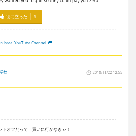
ey wanted you to quit so they could pay you zero.
役に立った
6
ian Israel YouTube Channel
門学校
2018/11/22 12:55
セントオフだって！買いに行かなきゃ！