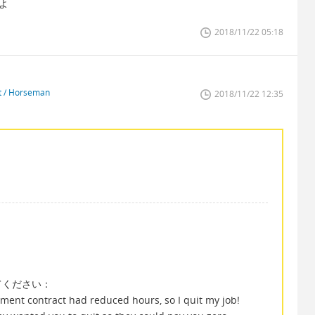
よ
2018/11/22 05:18
st / Horseman
2018/11/22 12:35
。
てください：
yment contract had reduced hours, so I quit my job!