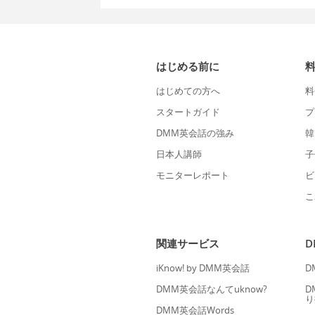
はじめる前に
はじめての方へ
料
スタートガイド
プ
DMM英会話の強み
韓
日本人講師
子
モニターレポート
ビ
こ
関連サービス
iKnow! by DMM英会話
D
DMM英会話なんてuknow?
D
り
DMM英会話Words