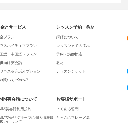
料金とサービス
レッスン予約・教材
金プラン
講師について
ラスネイティブプラン
レッスンまでの流れ
国語・中国語レッスン
予約・講師検索
供向け英会話
教材
ジネス英会話オプション
レッスンチケット
れ聞いてeKnow?
DMM英会話について
お客様サポート
MM英会話利用規約
よくある質問
MM英会話グループの個人情報取
とっさのフレーズ集
扱いについて