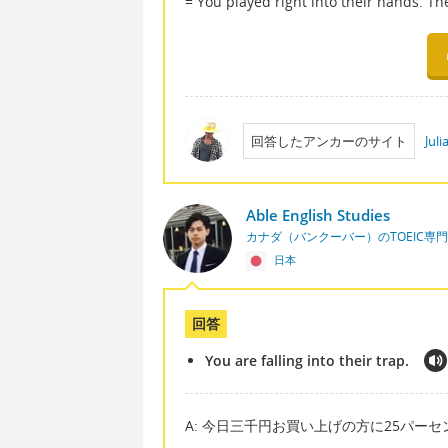
= You played right into their hands. Th
回答したアンカーのサイト
Jul
Able English Studies
カナダ（バンクーバー）のTOEIC専
日本
回答
You are falling into their trap.
A: 今日三千円お買い上げの方に25パー