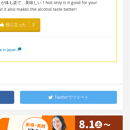
美味しい！Not only is it good for your
t it also makes the alcohol taste better!
役に立った
3
e in Japan
Twitterで
ツイート