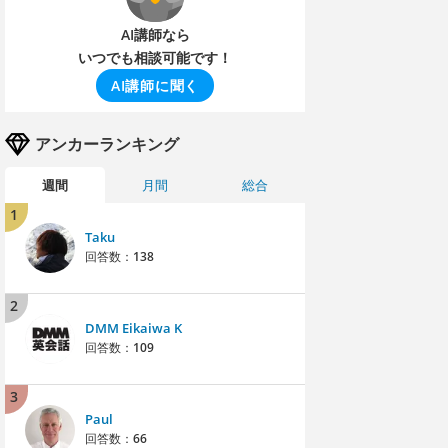
AI講師なら
いつでも相談可能です！
AI講師に聞く
アンカーランキング
週間
月間
総合
1
Taku
回答数：
138
2
DMM Eikaiwa K
回答数：
109
3
Paul
回答数：
66