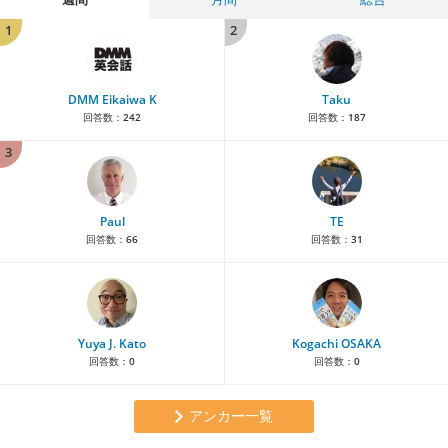
1
2
DMM Eikaiwa K
Taku
回答数：
242
回答数：
187
3
Paul
TE
回答数：
66
回答数：
31
Yuya J. Kato
Kogachi OSAKA
回答数：
0
回答数：
0
アンカー一覧