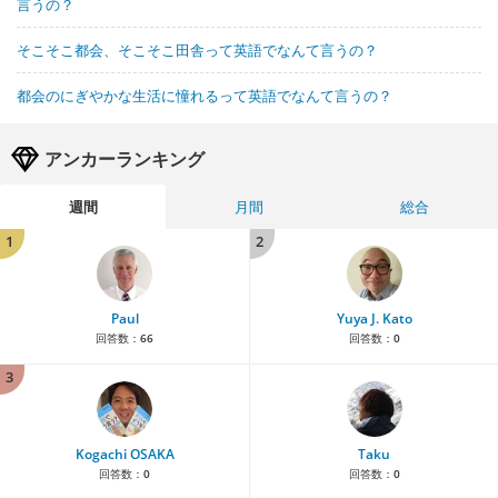
言うの？
そこそこ都会、そこそこ田舎って英語でなんて言うの？
都会のにぎやかな生活に憧れるって英語でなんて言うの？
アンカーランキング
週間
月間
総合
1
2
Paul
Yuya J. Kato
回答数：
66
回答数：
0
3
Kogachi OSAKA
Taku
回答数：
0
回答数：
0