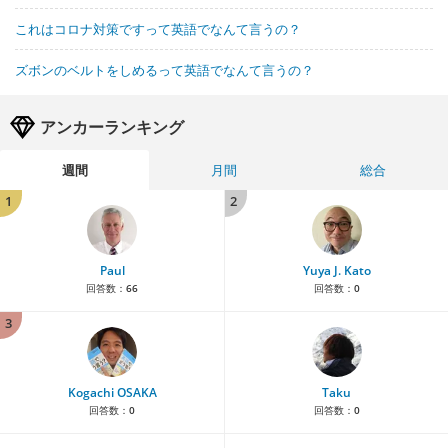
これはコロナ対策ですって英語でなんて言うの？
ズボンのベルトをしめるって英語でなんて言うの？
アンカーランキング
週間
月間
総合
1
2
Paul
Yuya J. Kato
回答数：
66
回答数：
0
3
Kogachi OSAKA
Taku
回答数：
0
回答数：
0