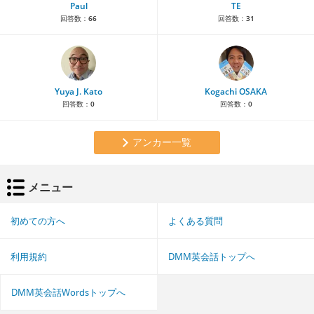
Paul
TE
回答数：
66
回答数：
31
Yuya J. Kato
Kogachi OSAKA
回答数：
0
回答数：
0
アンカー一覧
メニュー
初めての方へ
よくある質問
利用規約
DMM英会話トップへ
DMM英会話Wordsトップへ