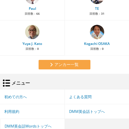
Paul
TE
回答数：
66
回答数：
31
Yuya J. Kato
Kogachi OSAKA
回答数：
0
回答数：
0
アンカー一覧
メニュー
初めての方へ
よくある質問
利用規約
DMM英会話トップへ
DMM英会話Wordsトップへ