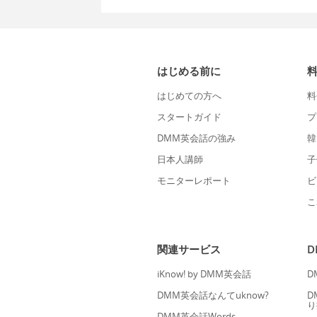
はじめる前に
はじめての方へ
料
スタートガイド
プ
DMM英会話の強み
韓
日本人講師
子
モニターレポート
ビ
こ
関連サービス
iKnow! by DMM英会話
D
DMM英会話なんてuknow?
D
り
DMM英会話Words