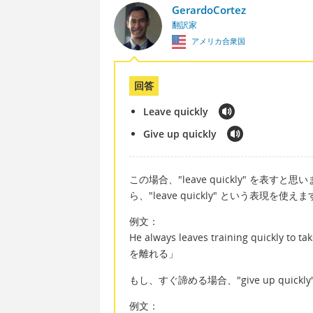
GerardoCortez
翻訳家
アメリカ合衆国
回答
Leave quickly
Give up quickly
この場合、"leave quickly" を
ら、"leave quickly" という表現を使え
例文：
He always leaves training qui
を離れる」
もし、すぐ諦める場合、"give up quic
例文：