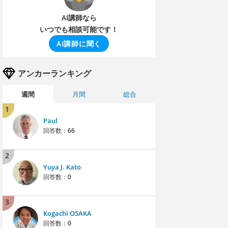
AI講師なら
いつでも相談可能です！
AI講師に聞く
アンカーランキング
週間
月間
総合
1
Paul
回答数：
66
2
Yuya J. Kato
回答数：
0
3
Kogachi OSAKA
回答数：
0