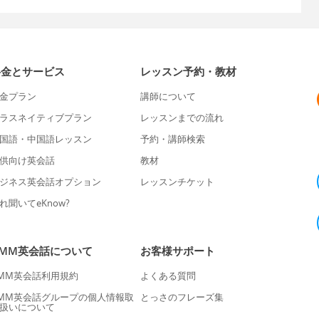
料金とサービス
レッスン予約・教材
金プラン
講師について
ラスネイティブプラン
レッスンまでの流れ
国語・中国語レッスン
予約・講師検索
供向け英会話
教材
ジネス英会話オプション
レッスンチケット
れ聞いてeKnow?
DMM英会話について
お客様サポート
MM英会話利用規約
よくある質問
MM英会話グループの個人情報取
とっさのフレーズ集
扱いについて