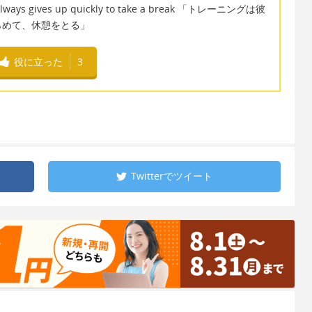
 he always gives up quickly to take a break 「トレーニングは彼
らめて、休憩をとる」
役に立った
3
Twitterで
ツイート