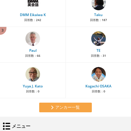
DMM Eikaiwa K
Taku
回答数：
242
回答数：
187
3
Paul
TE
回答数：
66
回答数：
31
Yuya J. Kato
Kogachi OSAKA
回答数：
0
回答数：
0
アンカー一覧
メニュー