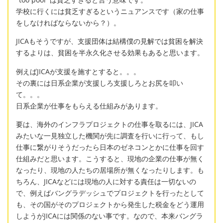
学校に行くには貧乏すぎるというニュアンスです（家の仕事
をしなければならないから？）。
JICAもそうですが、支援団体は結構僕の見解では貧困を解決
するよりは、貧困を半永久化させる効果もあると思います。
例えばJICAが支援を施すとすると。。。
その裏には日系企業が支援しろ支援しろとお尻を叩い
て。。。
日系企業が仕事をもらえる仕組みがあります。
要は、海外のインフラプロジェクトの仕事を取るには、JICA
みたいな一見独立した機関が先に調査を行いに行って、もし
仕事に繋がりそうだったら日本のゼネコンとかに仕事を回す
仕組みだと思います。こうすると、現地の企業の仕事が無く
なったり、現地の人たちの居場所が無くなったりします。も
ちろん、JICAなどには現地の人に対する責任は一切ないの
で、例えばバングラデッシュでプロジェクトを行ったとして
も、その国がそのプロジェクトから発生した税金をどう運用
しようがJICAには関係のない事です。なので、本来バングラ